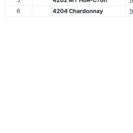
5
4202 МТ Нон-Стоп
1
6
4204 Chardonnay
1