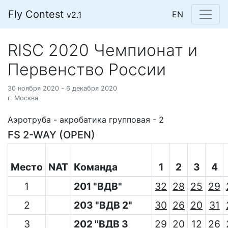
Fly Contest
EN
v2.1
RISC 2020 Чемпионат и
Первенство России
30 ноября 2020 - 6 декабря 2020
г. Москва
Аэротруба - акробатика групповая - 2
FS 2-WAY (OPEN)
Место
NAT
Команда
1
2
3
4
1
201 "ВДВ"
32
28
25
29
2
203 "ВДВ 2"
30
26
20
31
3
202 "ВДВ 3
29
20
12
26