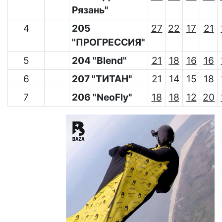
Рязань"
4
205
27
22
17
21
"ПРОГРЕССИЯ"
5
204 "Blend"
21
18
16
16
6
207 "ТИТАН"
21
14
15
18
7
206 "NeoFly"
18
18
12
20