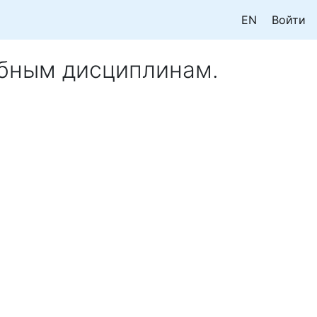
EN
Войти
убным дисциплинам.