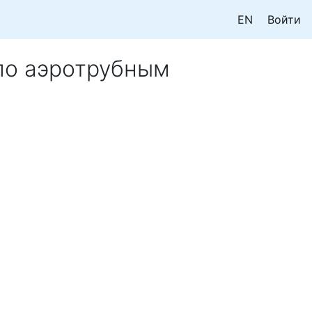
EN
Войти
по аэротрубным